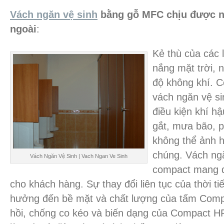
Vách ngăn vệ sinh
bằng gỗ MFC chịu được n
ngoài
:
Kẻ thù của các l
nắng mặt trời, 
độ không khí. C
vách ngăn vệ si
điều kiện khí hậ
gắt, mưa bão, 
không thể ảnh 
chúng. Vách ng
Vách Ngăn Vệ Sinh | Vach Ngan Ve Sinh
compact mang đ
cho khách hàng. Sự thay đổi liên tục của thời t
hưởng đến bề mặt và chất lượng của tấm Comp
hồi, chống co kéo và biến dạng của Compact H