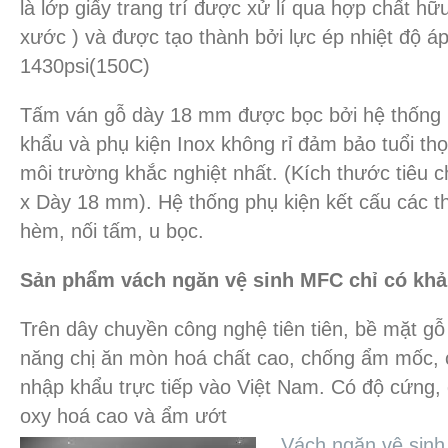
là lớp giấy trang trí được xử lí qua hợp chất h
xước ) và được tạo thành bởi lực ép nhiệt độ á
1430psi(150C)
Tấm ván gỗ dày 18 mm được bọc bởi hệ thống 
khẩu và phụ kiện Inox không rỉ đảm bảo tuổi th
môi trường khắc nghiệt nhất. (Kích thước tiêu 
x Dày 18 mm). Hệ thống phụ kiện kết cấu các t
hèm, nối tấm, u bọc.
Sản phẩm vách ngăn vệ sinh MFC chỉ có kh
Trên dây chuyền công nghệ tiên tiên, bề mặt g
năng chị ăn mòn hoá chất cao, chống ẩm mốc,
nhập khẩu trực tiếp vào Việt Nam. Có độ cứng,
oxy hoá cao và ẩm ướt
Vách ngăn vệ sinh