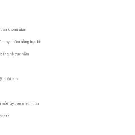
 trần không gian
ên ray nhôm bằng trục bi.
 bằng hệ trục hãm
ỹ thuật cao
mỗi ray treo ở trên trần
neer :