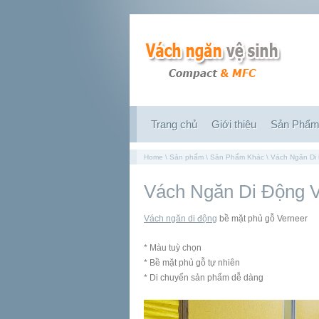
Trang chủ
Giới thiệu
Sản Phẩ
Home
\
Sản phẩm
\
Sản Phẩm Khác
\ Vách Ngăn Di
Vách Ngăn Di Động 
Vách ngăn di động
bề mặt phủ gỗ Verneer
* Màu tuỳ chọn
* Bề mặt phủ gỗ tự nhiên
* Di chuyển sản phẩm dễ dàng