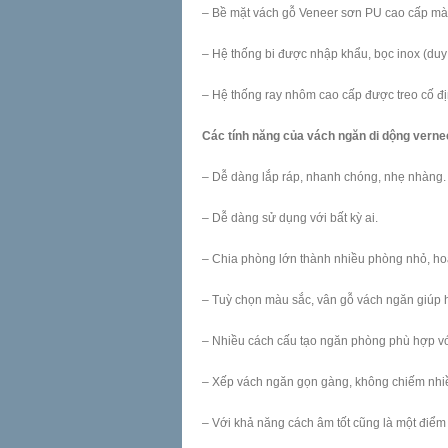
– Bề mặt vách gỗ Veneer sơn PU cao cấp màu
– Hệ thống bi được nhập khẩu, bọc inox (duy n
– Hệ thống ray nhôm cao cấp được treo cố đị
Các tính năng của vách ngăn di dộng vernee
– Dễ dàng lắp ráp, nhanh chóng, nhẹ nhàng.
– Dễ dàng sử dụng với bất kỳ ai.
– Chia phòng lớn thành nhiều phòng nhỏ, hoặc
– Tuỳ chọn màu sắc, vân gỗ vách ngăn giúp hà
– Nhiều cách cấu tạo ngăn phòng phù hợp vớ
– Xếp vách ngăn gọn gàng, không chiếm nhiều
– Với khả năng cách âm tốt cũng là một đi