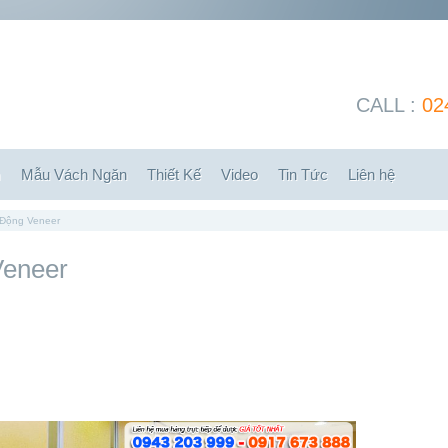
CALL :
02
m
Mẫu Vách Ngăn
Thiết Kế
Video
Tin Tức
Liên hệ
 Động Veneer
Veneer