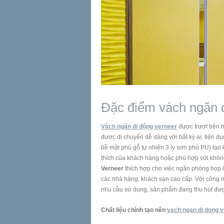
Đặc điểm vách ngăn d
Vách ngăn di động verneer
được trượt trên 
được di chuyển dễ dàng với bất kỳ ai, tiện d
bề mặt phủ gỗ tự nhiên 3 ly sơn phủ PU) tạo 
thích của khách hàng hoặc phù hợp với không
Verneer
thích hợp cho viêc ngăn phòng họp l
các nhà hàng, khách sạn cao cấp. Với công 
nhu cầu sử dụng, sản phẩm đang thu hút đượ
Chất liệu chính tạo nên
vach ngan di dong 