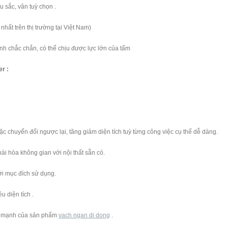
 sắc, vân tuỳ chọn .
hất trên thị trường tại Việt Nam)
nh chắc chắn, có thể chịu được lực lớn của tấm
r :
 chuyển đổi ngược lại, tăng giảm diện tích tuỳ từng công việc cụ thể dễ dàng.
i hòa không gian với nội thất sẵn có.
i mục đích sử dụng.
 diện tích .
ểm mạnh của sản phẩm
vach ngan di dong
.