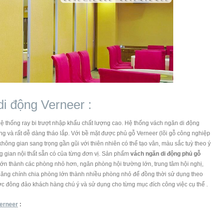
i động Verneer :
hệ thống ray bi trượt nhập khẩu chất lượng cao. Hệ thống vách ngăn di động
ụng và rất dễ dàng tháo lắp. Với bề mặt được phủ gỗ Verneer (lõi gỗ công nghiệp
không gian sang trọng gần gũi với thiên nhiên có thể tạo vân, màu sắc tuỳ theo ý
 gian nội thất sẵn có của từng đơn vị. Sản phẩm
vách ngăn di động phủ gỗ
ớn thành các phòng nhỏ hơn, ngăn phòng hội trường lớn, trung tâm hội nghị,
năng chính chia phòng lớn thành nhiều phòng nhỏ để đồng thời sử dụng theo
c đông đảo khách hàng chú ý và sử dụng cho từng mục đích công việc cụ thể .
verneer
: