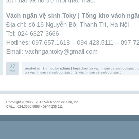
tốt nhất và hỗ trợ mọi thắc mắc.
Vách ngăn vệ sinh Toky | Tổng kho vách ng
Địa chỉ: số 16 Nguyễn Bồ, Thanh Trì, Hà Nội
Tel: 024 6327 3666
Hotlines: 097.657.1618 – 094.423.5111 – 097 7
Email: vachngantoky@gmail.com
27
posted in:
Tin Tức
by
admin
|
tags :
báo giá vách ngăn vệ sinh compact
,
Mar
giá vách ngăn vệ sinh compact m2
,
vach ngan ve sinh compact
Copyright © 2006 - 2012 Vách ngăn vệ sinh, Inc.
CALL : 024.3550 5888 - 0944 235 111