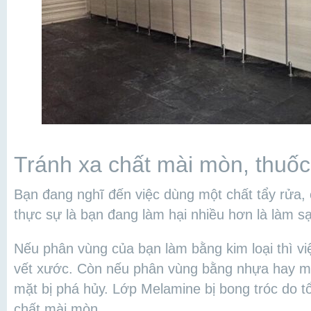
Tránh xa chất mài mòn, thuốc 
Bạn đang nghĩ đến việc dùng một chất tẩy rửa,
thực sự là bạn đang làm hại nhiều hơn là làm s
Nếu phân vùng của bạn làm bằng kim loại thì vi
vết xước. Còn nếu phân vùng bằng nhựa hay mf
mặt bị phá hủy. Lớp Melamine bị bong tróc do t
chất mài mòn.