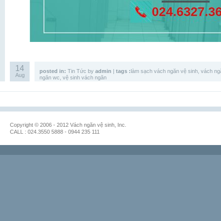
14
posted in:
Tin Tức
by
admin
|
tags :
làm sạch vách ngăn vệ sinh
,
vách ngă
Aug
ngăn wc
,
vệ sinh vách ngăn
Copyright © 2006 - 2012 Vách ngăn vệ sinh, Inc.
CALL : 024.3550 5888 - 0944 235 111