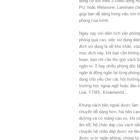
động cơ khí theo 3 chiều đóng 
PU, hoặc Melamine, Laminate ch
giúp bạn dễ dàng trong việc tìm k
phòng của mình.
Ngày nay với diện tích văn phòng
phòng quá cao, việc sử dụng diệ
đích sử dụng là rất khó khăn, vá
mục đích này, khi bạn cần không g
hoan, bạn chỉ cần thu gọn vách b
ngăn ra 2 hay nhiều phòng độc l
ngăn di động ngăn lại từng phòng
dụng chủ yếu cho các hội trường
trường học ngoại ngữ hoặc đào t
Link, FTMS, Kinderworld…
Khung vách bên ngoài được làm 
chuyển dễ dàng hơn, hai bên cạ
dương và có roăng cao su, khi v
âm tốt, hệ chân đạp của vách nằ
chuyển hệ chân đạp được rút lên
được vị trí ngăn phòng, chúng t