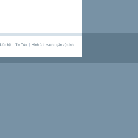
Liên hệ
Tin Tức
Hình ảnh vách ngăn vệ sinh