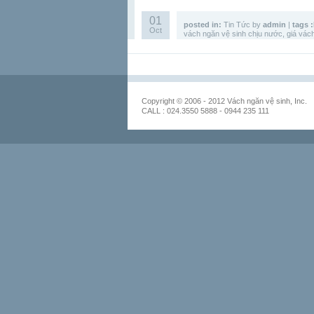
01
posted in:
Tin Tức
by
admin
|
tags :
Oct
vách ngăn vệ sinh chịu nước
,
giá vác
Copyright © 2006 - 2012 Vách ngăn vệ sinh, Inc.
CALL : 024.3550 5888 - 0944 235 111