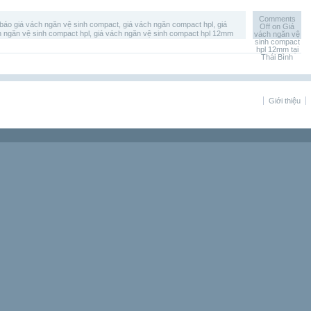
Comments
báo giá vách ngăn vệ sinh compact
,
giá vách ngăn compact hpl
,
giá
Off
on Giá
h ngăn vệ sinh compact hpl
,
giá vách ngăn vệ sinh compact hpl 12mm
vách ngăn vệ
sinh compact
hpl 12mm tại
Thái Bình
Giới thiệu