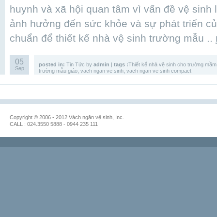
huynh và xã hội quan tâm vì vấn đề vệ sinh l
ảnh hưởng đến sức khỏe và sự phát triển của
chuẩn để thiết kế nhà vệ sinh trường mẫu ..
05
posted in:
Tin Tức
by
admin
|
tags :
Thiết kế nhà vệ sinh cho trường mầm
Sep
trường mẫu giáo
,
vach ngan ve sinh
,
vach ngan ve sinh compact
Copyright © 2006 - 2012 Vách ngăn vệ sinh, Inc.
CALL : 024.3550 5888 - 0944 235 111