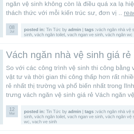
ngăn vệ sinh không còn là điều quá xa lạ hi
thách thức với mỗi kiến trúc sư, đơn vị ..
rea
08
posted in:
Tin Tức
by
admin
|
tags :
vách ngăn nhà vệ s
Jul
sinh
,
vách ngăn toilet
,
vach ngan ve sinh
,
vách ngăn wc
Vách ngăn nhà vệ sinh giá rẻ 
So với các công trình vệ sinh thi công bằng v
vật tư và thời gian thi công thấp hơn rất nh
rẻ nhất thị trường và phổ biến nhất trong lĩ
trưng vách ngăn vệ sinh giá rẻ Vách ngăn vệ
12
posted in:
Tin Tức
by
admin
|
tags :
vách ngăn nhà vệ s
Mar
sinh
,
vách ngăn toilet
,
vach ngan ve sinh
,
vách ngăn vệ s
wc
,
vach ve sinh