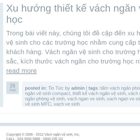
Xu hướng thiết kế vách ngăn 
học
Trong bài viết này, chúng tôi đề cập đến xu
vệ sinh cho các trường học nhằm cung cấp t
khách hàng. Vách ngăn vệ sinh cho trường 
sắc, kích thước vách ngăn cho trường học n
read more
26
posted in:
Tin Tức
by
admin
|
tags :
tấm vách ngăn phò
Feb
ngăn vệ sinh compact
,
thiết kế vách ngăn vệ sinh
,
vách 
ngăn phòng vệ sinh
,
vach ngan ve sinh
,
vach ngan ve s
vê sinh MFC
,
vach ve sinh
Copyright © 2006 - 2012 Vách ngăn vệ sinh, Inc.
CALL : 024.3550 5888 - 0944 235 111