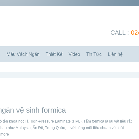
CALL :
02
m
Mẫu Vách Ngăn
Thiết Kế
Video
Tin Tức
Liên hệ
 ngăn vệ sinh formica
tên khoa học là High-Pressure Laminate (HPL). Tấm formica là lại vật liệu rất
 nhau như Malaysia, Ấn Độ, Trung Quốc,… với cùng một tiêu chuẩn về chất
 more