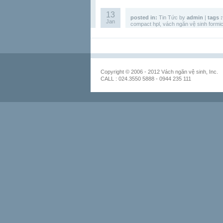
13
posted in:
Tin Tức
by
admin
|
tags :
Jan
compact hpl
,
vách ngăn vệ sinh formi
Copyright © 2006 - 2012 Vách ngăn vệ sinh, Inc.
CALL : 024.3550 5888 - 0944 235 111