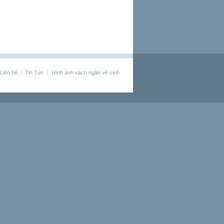
Liên hệ
Tin Tức
Hình ảnh vách ngăn vệ sinh