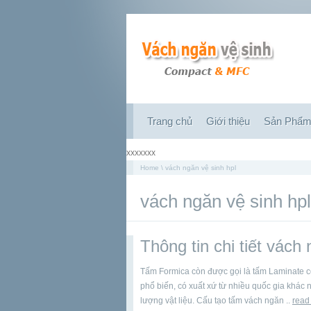
Trang chủ
Giới thiệu
Sản Phẩ
xxxxxxx
Home
\ vách ngăn vệ sinh hpl
vách ngăn vệ sinh hpl
Thông tin chi tiết vách
Tấm Formica còn được gọi là tấm Laminate có 
phổ biến, có xuất xứ từ nhiều quốc gia khác
lượng vật liệu. Cấu tạo tấm vách ngăn ..
read