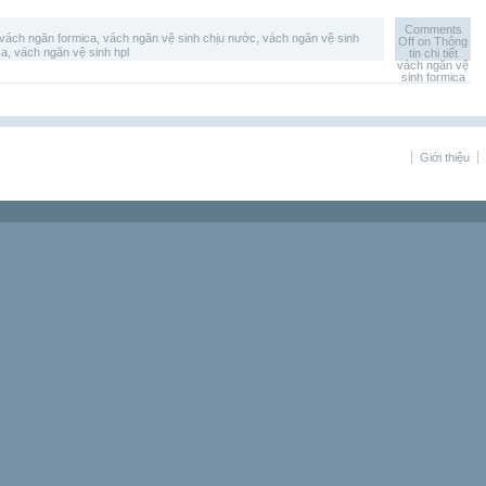
Comments
vách ngăn formica
,
vách ngăn vệ sinh chịu nước
,
vách ngăn vệ sinh
Off
on Thông
ca
,
vách ngăn vệ sinh hpl
tin chi tiết
vách ngăn vệ
sinh formica
Giới thiệu