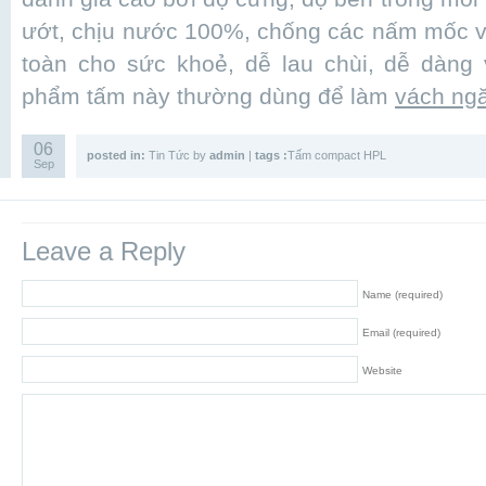
ướt, chịu nước 100%, chống các nấm mốc v
toàn cho sức khoẻ, dễ lau chùi, dễ dàng 
phẩm tấm này thường dùng để làm
vách ngă
06
posted in:
Tin Tức
by
admin
|
tags :
Tấm compact HPL
Sep
Leave a Reply
Name (required)
Email (required)
Website