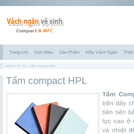
Trang chủ
Giới thiệu
Sản Phẩm
Mẫu Vách Ngăn
Thiết
Home
\
Tin Tức
\ Tấm compact HPL
Tấm compact HPL
Tấm Comp
trên dây 
tiên tiến 
lực cao ở 
và nhiệt đ