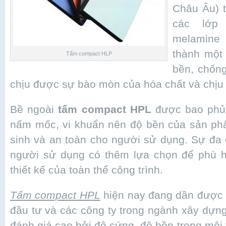
Châu Âu) t
các lớp
melamine
thành một
Tấm compact HLP
bền, chốn
chịu được sự bào mòn của hóa chất và chị
Bề ngoài
tấm compact HPL
được bao phủ
nấm mốc, vi khuẩn nên độ bền của sản phẩ
sinh và an toàn cho người sử dụng. Sự đa
người sử dụng có thêm lựa chọn để phù h
thiết kế của toàn thể công trình.
Tấm compact HPL
hiện nay đang dần được 
đầu tư và các công ty trong ngành xây dựng, t
đánh giá cao bởi độ cứng, độ bền trong môi