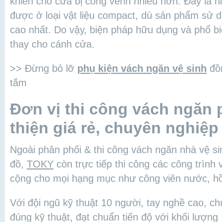
khiến cho cửa bị cong vênh nhiều hơn. Đây là h
được ở loại vật liệu compact, dù sản phẩm sử 
cao nhất. Do vậy, biện pháp hữu dụng và phổ b
thay cho cánh cửa.
>> Đừng bỏ lỡ
phụ kiện vách ngăn vệ sinh
đồn
tắm
Đơn vị thi công vách ngăn
thiện giá rẻ, chuyên nghiệp
Ngoài phân phối & thi công vách ngăn nhà vệ s
đồ,
TOKY
còn trực tiếp thi công các công trìn
cộng cho mọi hạng mục như công viên nước, hồ
Với đội ngũ kỹ thuật 10 người, tay nghề cao, ch
đúng kỹ thuật, đạt chuẩn tiến độ với khối lượn