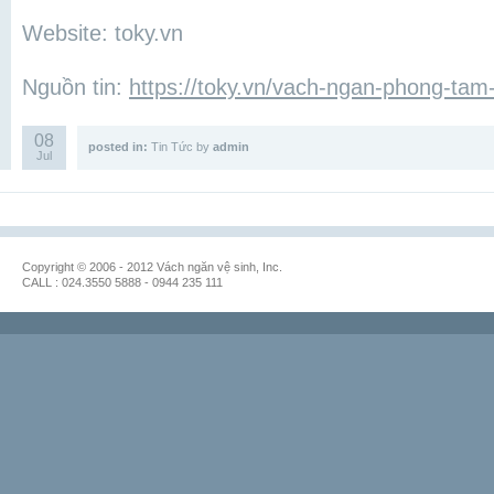
Website: toky.vn
Nguồn tin:
https://toky.vn/vach-ngan-phong-ta
08
posted in:
Tin Tức
by
admin
Jul
Copyright © 2006 - 2012 Vách ngăn vệ sinh, Inc.
CALL : 024.3550 5888 - 0944 235 111