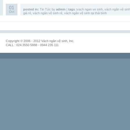
01
posted in:
Tin Tức
by
admin
|
tags :
vach ngan ve sinh
,
vách ngăn vệ sin
Oct
giá rẻ
,
vách ngăn vệ sinh rẻ
,
vách ngăn vệ sinh tại thái bình
Copyright © 2006 - 2012 Vách ngăn vệ sinh, Inc.
CALL : 024.3550 5888 - 0944 235 111