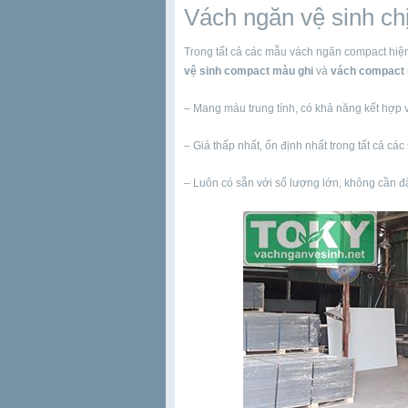
Vách ngăn vệ sinh ch
Trong tất cả các mẫu vách ngăn compact hiệ
vệ sinh compact màu ghi
và
vách compact
– Mang màu trung tính, có khả năng kết hợp v
– Giá thấp nhất, ổn định nhất trong tất cả cá
– Luôn có sẵn với số lượng lớn, không cần đ