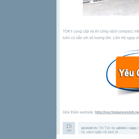
TOKY cung cấp và thi công vách compact, mfc 
luôn có sẵn với số lượng lớn. Liên hệ ngay c
Ghé thăm website:
http://vachnganvesinh.ne
15
posted in:
Tin Tức
by
admin
|
tags :
Jul
rẻ
,
vách ngăn vệ sinh rẻ