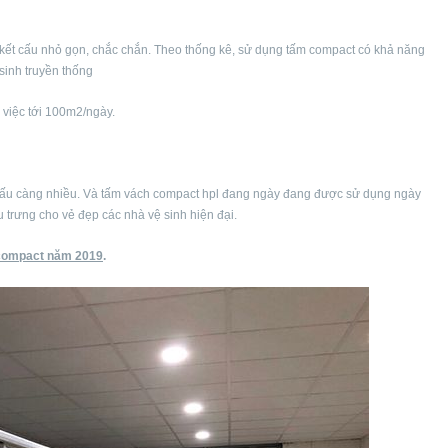
ởi kết cấu nhỏ gọn, chắc chắn. Theo thống kê, sử dụng tấm compact có khả năng
ệ sinh truyền thống
m việc tới 100m2/ngày.
 khấu càng nhiều. Và tấm vách compact hpl đang ngày đang được sử dụng ngày
 trưng cho vẻ đẹp các nhà vệ sinh hiện đại.
 compact năm 2019
.