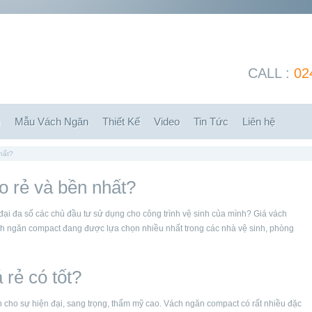
CALL :
02
m
Mẫu Vách Ngăn
Thiết Kế
Video
Tin Tức
Liên hệ
hất?
o rẻ và bền nhất?
ại đa số các chủ đầu tư sử dụng cho công trình vệ sinh của mình? Giá vách
ch ngăn compact đang được lựa chọn nhiều nhất trong các nhà vệ sinh, phòng
 rẻ có tốt?
n cho sự hiện đại, sang trọng, thẩm mỹ cao. Vách ngăn compact có rất nhiều đặc