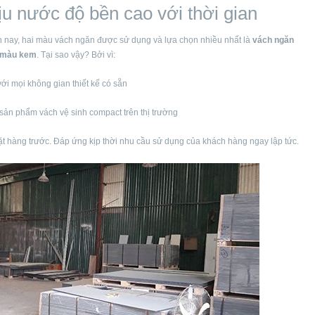
ịu nước độ bền cao với thời gian
n nay, hai màu vách ngăn được sử dụng và lựa chọn nhiều nhất là
vách ngăn
 màu kem
. Tại sao vậy? Bởi vì:
ới mọi không gian thiết kế có sẵn
c sản phẩm vách vệ sinh compact trên thị trường
ặt hàng trước. Đáp ứng kịp thời nhu cầu sử dụng của khách hàng ngay lập tức.