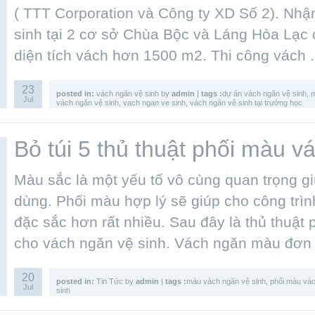
( TTT Corporation và Công ty XD Số 2). Nhậ
sinh tại 2 cơ sở Chùa Bộc và Láng Hòa Lạc 
diện tích vách hơn 1500 m2. Thi công vách 
23
posted in:
vách ngăn vệ sinh
by
admin
|
tags :
dự án vách ngăn vệ sinh
,
m
Jul
vách ngăn vệ sinh
,
vach ngan ve sinh
,
vách ngăn vê sinh tại trường học
Bỏ túi 5 thủ thuật phối màu v
Màu sắc là một yếu tố vô cùng quan trọng giú
dùng. Phối màu hợp lý sẽ giúp cho công trìn
đặc sắc hơn rất nhiều. Sau đây là thủ thuật
cho vách ngăn vệ sinh. Vách ngăn màu đơn 
20
posted in:
Tin Tức
by
admin
|
tags :
màu vách ngăn vệ sinh
,
phối màu vác
Jul
sinh