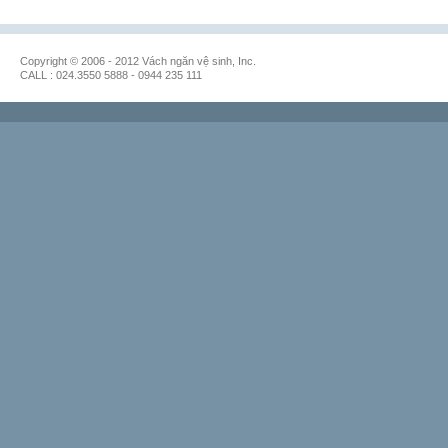
Copyright © 2006 - 2012 Vách ngăn vệ sinh, Inc.
CALL : 024.3550 5888 - 0944 235 111