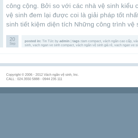
công cộng. Bởi so với các nhà vệ sinh kiểu 
vệ sinh đem lại được coi là giải pháp tốt nh
sinh tiết kiệm diện tích Những công trình vệ 
20
posted in:
Tin Tức
by
admin
|
tags :
tam compact
,
vách ngăn cao cấp
,
vá
Sep
sinh
,
vach ngan ve sinh compact
,
vách ngăn vệ sinh giá rẻ
,
vach ngan ve s
Copyright © 2006 - 2012 Vách ngăn vệ sinh, Inc.
CALL : 024.3550 5888 - 0944 235 111